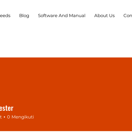
Needs
Blog
Software And Manual
About Us
Con
ester
t
0
Mengikuti