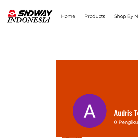
Home
Products
Shop By 
Audris T
0
Pengiku