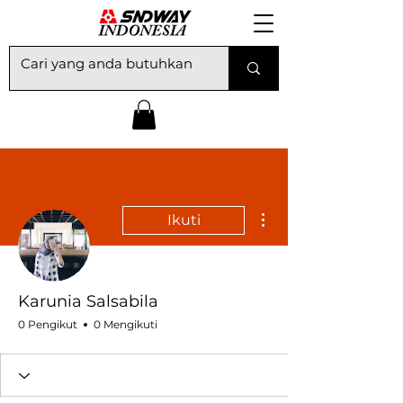
Tindakan Lainnya
Ikuti
Karunia Salsabila
0 Pengikut
0 Mengikuti