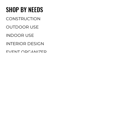
SHOP BY NEEDS
CONSTRUCTION
OUTDOOR USE
INDOOR USE
INTERIOR DES
IGN
EVENT ORGANIZER
OT
HERS
SUPPORT
How To Order
Our Catalogue
MARKET PLACE & FOLLOW