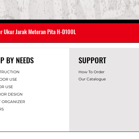
er Ukur Jarak Meteran Pita H-D100L
P BY NEEDS
SUPPORT
TRUCTION
How To Order
Our Catalogue
OOR USE
OR USE
IOR DES
IGN
T ORGANIZER
RS