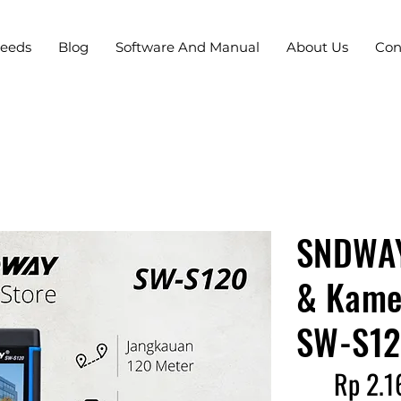
Needs
Blog
Software And Manual
About Us
Con
SNDWAY
& Kame
SW-S1
Rp 2.