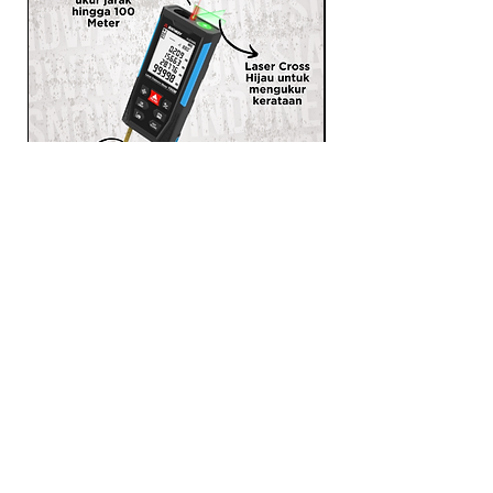
SNDWAY Meteran Laser 3 in 1
Laser Distance Meter Ukur
Jarak Meteran Pita H-D100L
PRODUCTS
LASER RANGEFINDER
OTHER MEASUREMENT TOOLS
SELF LEVELING LASER