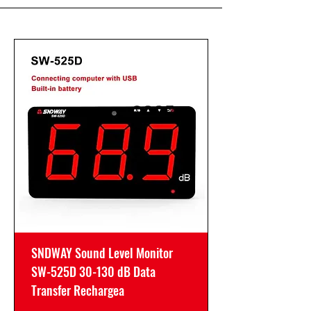
POPULAR PRODUCTS
SNDWAY Sound Level Monitor
SW-525D 30-130 dB Data