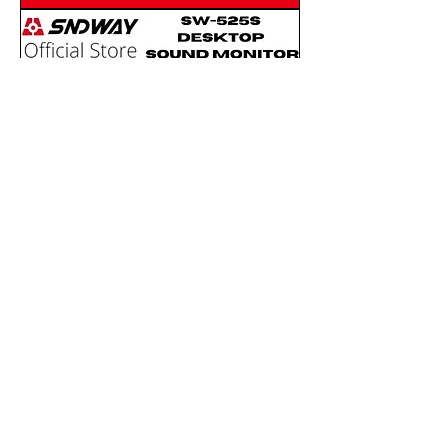
Transfer Rechargea
SNDWAY Desk Sound Level
Monitor SW-525S Pengukur
Kebisingan Suara Portable