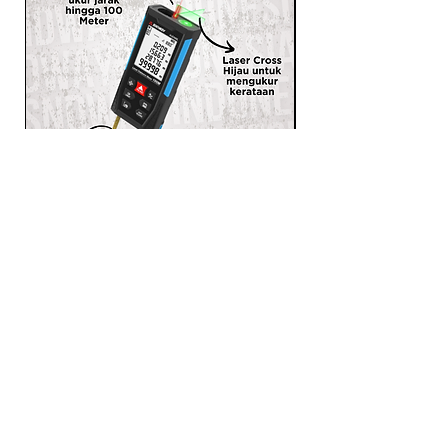
SNDWAY Meteran Laser 3 in 1
Laser Distance Meter Ukur
Jarak Meteran Pita H-D100L
PRODUCTS
LASER RANGEFINDER
OTHER MEASUREMENT TOOLS
SELF LEVELING LASER