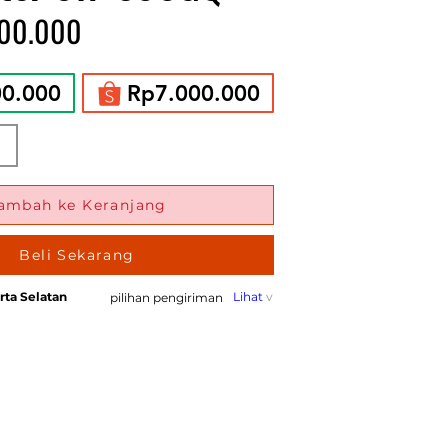
300.000
00.000
Rp7.000.000
ambah ke Keranjang
Beli Sekarang
rta Selatan
Lihat
v
pilihan pengiriman