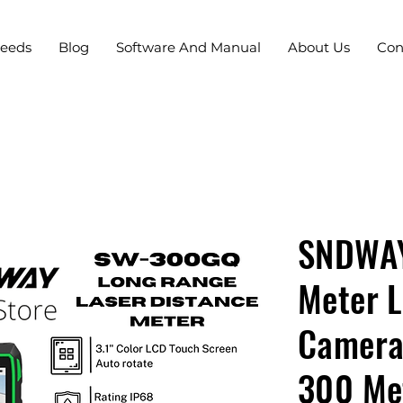
Needs
Blog
Software And Manual
About Us
Con
SNDWAY
Meter 
Camera
300 Me