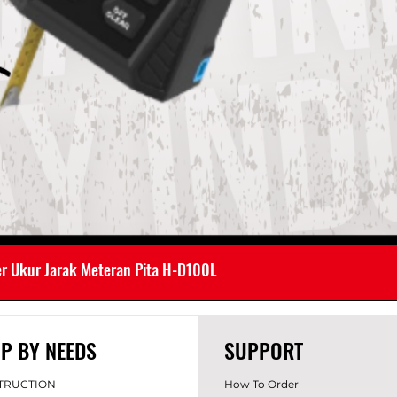
er Ukur Jarak Meteran Pita H-D100L
P BY NEEDS
SUPPORT
TRUCTION
How To Order