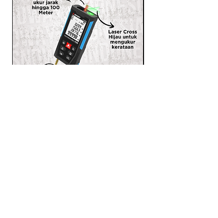
SNDWAY Meteran Laser 3 in 1
Laser Distance Meter Ukur
Jarak Meteran Pita H-D100L
PRODUCTS
LASER RANGEFINDER
OTHER MEASUREMENT TOOLS
SELF LEVELING LASER