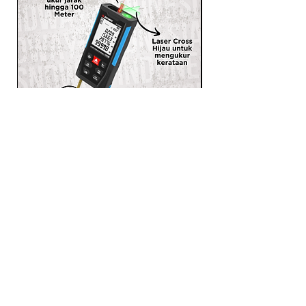
SNDWAY Meteran Laser 3 in 1
Laser Distance Meter Ukur
Jarak Meteran Pita H-D100L
PRODUCTS
LASER RANGEFINDER
OTHER MEASUREMENT TOOLS
SELF LEVELING LASER