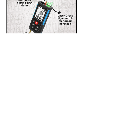
SNDWAY Meteran Laser 3 in 1
Laser Distance Meter Ukur
Jarak Meteran Pita H-D100L
PRODUCTS
LASER RANGEFINDER
OTHER MEASUREMENT TOOLS
SELF LEVELING LASER